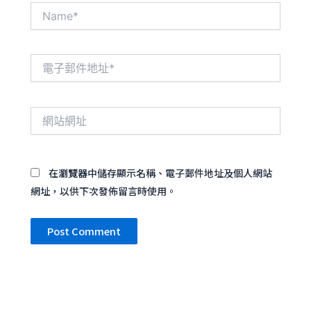
Name*
電
子
郵
件
網
地
站
址
網
*
址
在
瀏覽器
中儲存顯示名稱、電子郵件地址及個人網站
網址，以供下次發佈留言時使用。