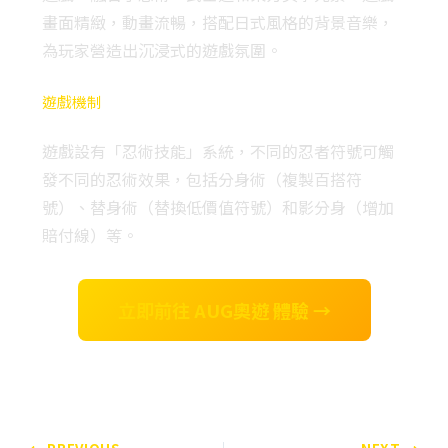
畫面精緻，動畫流暢，搭配日式風格的背景音樂，
為玩家營造出沉浸式的遊戲氛圍。
遊戲機制
遊戲設有「忍術技能」系統，不同的忍者符號可觸
發不同的忍術效果，包括分身術（複製百搭符
號）、替身術（替換低價值符號）和影分身（增加
賠付線）等。
立即前往 AUG奧遊 體驗 →