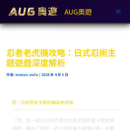
跳
AUG奧遊
至
主
要
內
容
忍者老虎機攻略：日式忍術主
題遊戲深度解析
作者:
manus-auto
/
2026 年 4 月 3 日
忍：日式忍術主題的精品老虎機
「忍」是一款以日本忍者文化為主題的電子老虎機
遊戲，融合了忍術、武士道和東方美學元素。遊戲