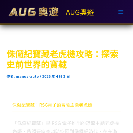
跳
AUG奧遊
至
主
要
內
容
侏儸紀寶藏老虎機攻略：探索
史前世界的寶藏
作者:
manus-auto
/
2026 年 4 月 3 日
侏儸紀寶藏：RSG電子的冒險主題老虎機
「侏儸紀寶藏」是 RSG 電子推出的恐龍主題老虎機
遊戲，帶領玩家穿越時空回到侏儸紀時代，在充滿