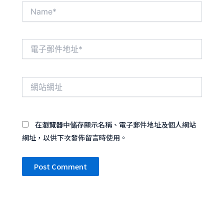
Name*
電
子
郵
件
網
地
站
址
網
*
址
在
瀏覽器
中儲存顯示名稱、電子郵件地址及個人網站
網址，以供下次發佈留言時使用。