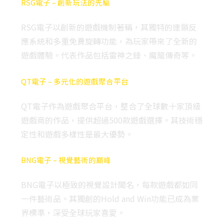
RSG電子 – 創新玩法的先驅
RSG電子以創新的遊戲機制著稱，其獨特的連鎖反
應系統和多重免費旋轉功能，為玩家帶來了全新的
遊戲體驗。代表作品包括雷神之錘、魔龍傳奇等。
QT電子 – 多元化的遊戲聚合平台
QT電子作為遊戲聚合平台，整合了全球數十家頂級
遊戲商的作品，提供超過500款遊戲選擇。其技術穩
定性和遊戲多樣性是最大優勢。
BNG電子 – 視覺藝術的巔峰
BNG電子以極致的視覺設計聞名，每款遊戲都如同
一件藝術品。其獨創的Hold and Win功能已成為業
界標準，深受全球玩家喜愛。