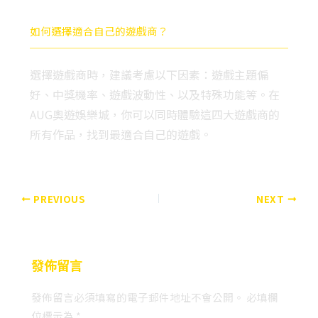
如何選擇適合自己的遊戲商？
選擇遊戲商時，建議考慮以下因素：遊戲主題偏
好、中獎機率、遊戲波動性、以及特殊功能等。在
AUG奧遊娛樂城，你可以同時體驗這四大遊戲商的
所有作品，找到最適合自己的遊戲。
PREVIOUS
NEXT
發佈留言
發佈留言必須填寫的電子郵件地址不會公開。
必填欄
位標示為
*