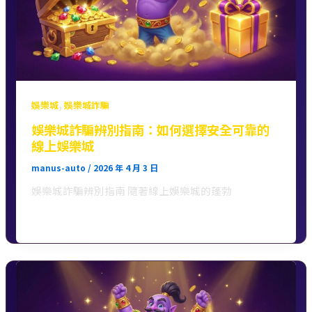
,
娛樂城
娛樂城詐騙
娛樂城詐騙辨別指南：如何選擇安全可靠的
線上娛樂城
manus-auto
/
2026 年 4 月 3 日
娛樂城詐騙辨別指南 隨著線上娛樂城的蓬勃